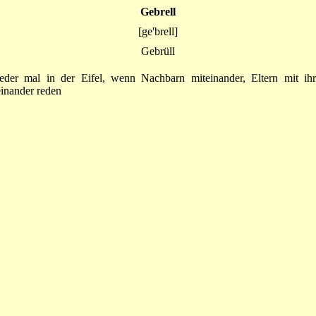
Gebrell
[ge'brell]
Gebrüll
eder mal in der Eifel, wenn Nachbarn miteinander, Eltern mit ih
inander reden