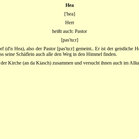
Hea
['hea]
Herr
heißt auch: Pastor
[pas'tu:r]
 (d'n Hea), also der Pastor [pas'tu:r] gemeint.. Er ist der geistliche 
ass seine Schäflein auch alle den Weg in den Himmel finden.
in der Kirche (an da Kiasch) zusammen und versucht ihnen auch im All